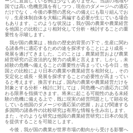
ージに直面している例は少なくありません。当該の地域や
国では高い危機意識を有しつつ，現在のダメージへの適応
だけでなく，今後の事態の悪化への備えにも取り組んでお
り，生産体制自体を大幅に再編する必要が生じている場合
もあります。このような状況は，我が国の農業や農業経営
を他国との比較により相対化して分析・検討することの重
要性を示唆します。
我が国の農業は，独自の歴史的背景の下で，生産に関わ
る諸条件に適応するための途を探求することにより成長・
発展を遂げてきました。このことは，農業経営および農業
経営研究の正攻法的な努力の成果と言えます。しかし，未
経験の危機へ備えることの重要性が高まっている今日，他
国との比較により日本の農業や農業経営を相対化し，その
安定化と成長・発展を探求することの必要性が高まってい
ると考えます。換言すれば，国内の農業や農業経営だけを
対象とする分析・検討に対しては，同危機への適応力に関
わる限界を指摘できます。将来に起こる可能性のある未経
験の危機に備える上で，既に現実の経営問題として顕在化
している他国のダメージや適応策の把握，および関連する
多国間の諸条件の比較研究は有用な情報を生み出します。
また，そのような研究は他国の農業経営研究に日本の知見
を提供することを可能とします。
今後，我が国の農業が世界市場の動向から受ける影響へ