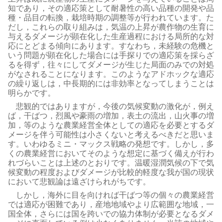
知であり，その適応策として耐暑性の高い品種の開発や品
種・品目の転換，栽培時期の調整等が行われています。た
だし，これらの取り組みは，気温の上昇が農作物の生育に
与えるダメージが顕在化した生産過程における局所的な対
応にとどまる傾向にあります。すなわち，未経験の危機と
いう問題が顕在化した場合には手探りでの適応策を採らざ
るを得ず，往々にしてダメージが生じた局面のみでの対処
がなされることになります。このようなアドホックな適応
の繰り返しは，中長期的には非効率となってしまうことは
明らかです。
悲観的ではありますが，今後の気候変動の激化が，例え
ば，干ばつ，烈風や豪雨の増加，表土の流出，山火事の増
加，等のような農業経営全体としての適応を必要とするダ
メージを伴う可能性は小さくないと考えるべきだと思いま
す。いわゆるミニ・マックス戦略の発想です。しかし，多
くの農業経営においてそのような想定に基づく備えが行わ
れづらいことは上述のとおりです。温暖湿潤気候の下で気
候変動の程度およびダメージが比較的軽度な我が国の現状
において悲観論は遠ざけられがちです。
しかし，海外に目を向ければ干ばつ等の個々の農業経営
では適応が困難であり，産地地域やより広範囲な地域，一
国全体，さらには国を跨いでの協力体制が必要となるダメ