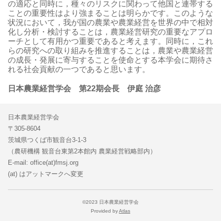
の適応と同時に，種々のリスクに関わって他国と連帯する
ことの重要性はより強まることは明らかです。このような
状況において，我が国の農業や農業経営を世界の中で相対
化し分析・検討することは，農業経営研究の重要なアプロ
ーチとして有用かつ重要であると考えます。同時に，これ
らの研究への取り組みを推進することは，農業や農業経営
の成長・発展に寄与することを使命とする本学会に期待さ
れる社会貢献の一つであると思います。
日本農業経営学会 第22期会長 伊庭 治彦
日本農業経営学会
〒305-8604
茨城県つくば市観音台3-1-3
（農研機構 観音台東第2本館内 農業経営戦略部内）
E-mail: office(at)fmsj.org
(at) はアットマークへ変更
©2023 日本農業経営学会
Provided by
Atlas