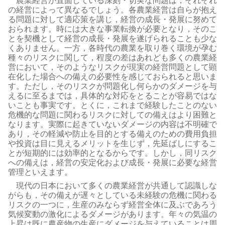
農業経営が直面している深刻・切実な問題は，それぞれ
の経営によって異なるでしょう。各農業経営は自らが抱え
る問題に対して適応策を講じ，経営の成長・発展に努めて
おられます。時には大きな事業転換が必要となり，そのこ
とを契機として経営の成長・発展を遂げられることも少な
くありません。一方，各時代の農業を取り巻く環境が孕む
種々のリスクに関して，程度の差はあれども多くの農業経
営において，そのようなリスクが現実の経営問題として顕
在化した場合への備えの必要性を感じておられると思いま
す。ただし，そのリスクが問題化し何らかのダメージを与
えるに至るまでは，具体的な対応をとることが容易ではな
いことも事実です。とくに，これまで経験したことのない
危機的な問題に関わるリスクに対しての備えはより困難と
なります。実際に起きていないダメージの内容は不明確で
あり，その軽減や防止を目的とする備えのための費用負担
や投資は目に見えるメリットを生じず，先延ばしにするこ
とが短期的には効率的となるからです。しかし，同リスク
への備えは，経営の安定化および成長・発展に必要な経営
管理といえます。
現代の日本において多くの農業経営が共通して認識しな
がらも，その備えが遅々としている未経験の危機に関わる
リスクの一つに，生産のみならず経営全体に及ぶであろう
気候変動の激化によるダメージがあります。年々の気温の
上昇は既に農産物の生産にダメージを与えていることは周