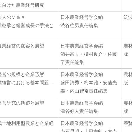
に向けた農業経営研究
法人のＭ＆Ａ
日本農業経営学会編
筑
業継承と経営成長の手法と
渋谷往男責任編集
農業経営の変容と展望
日本農業経営学会編
農
酒井富夫・柳村俊介・佐藤
版
了責任編集
経営の規模と企業形態
日本農業経営学会編
農
業経営における基本問題―
盛田清秀・梅本雅・安藤光
版
義・内山智裕責任編集
経営研究の軌跡と展望
日本農業経営学会編
農
津谷好人責任編集
版
代土地利用型農業と企業経
日本農業経営学会編
養
南石晃明・土田志郎・木南