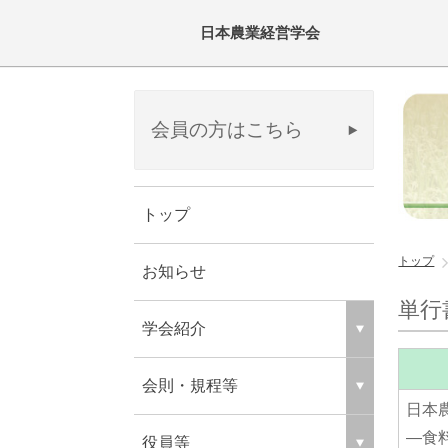
日本農業経営学会
会員の方はこちら
トップ
トップ
お知らせ
単行
学会紹介
会則・規程等
日本
―食
役員等