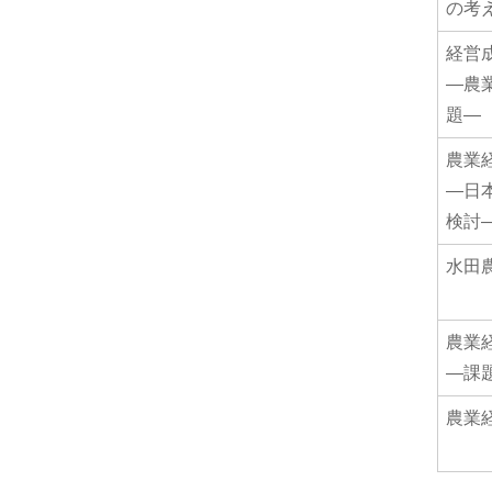
の考
経営
―農
題―
農業
―日
検討
水田
農業
―課
農業