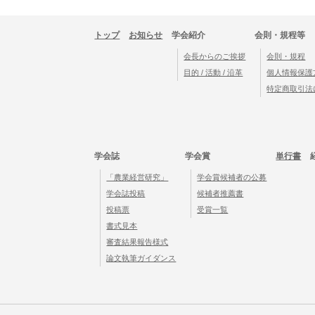
トップ
お知らせ
学会紹介
会則・規程等
会長からのご挨拶
会則・規程
目的 / 活動 / 沿革
個人情報保護
特定商取引法
学会誌
学会賞
単行書
「農業経営研究」
学会賞候補者の公募
学会誌投稿
候補者推薦書
投稿票
受賞一覧
書式見本
審査結果報告様式
論文執筆ガイダンス